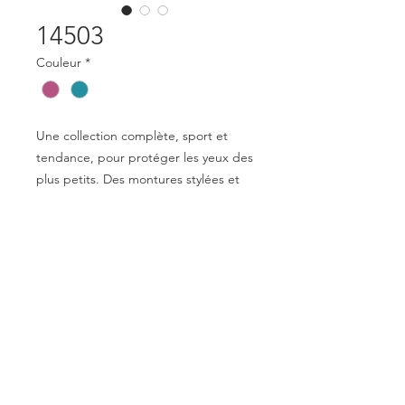
14503
Couleur
*
Une collection complète, sport et
tendance, pour protéger les yeux des
plus petits. Des montures stylées et
confortables avec des verres en
catégorie 3 pour leur assurer une
protection optimale.
Mentions légales
Déclaration de conformité
© 2023 par Optical Distribution