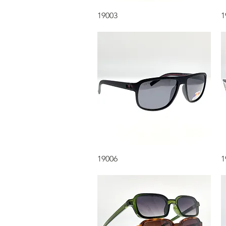
Aperçu rapide
19003
1
Aperçu rapide
19006
1