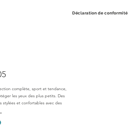
Déclaration de conformité
05
ection complète, sport et tendance,
téger les yeux des plus petits. Des
 stylées et confortables avec des
n catégorie 3 pour leur assurer une
*
on optimale.