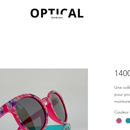
140
Une coll
pour pro
montures
verres e
Couleur
protecti