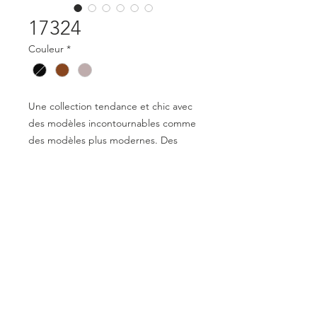
17324
Couleur
*
Une collection tendance et chic avec
des modèles incontournables comme
des modèles plus modernes. Des
lunettes qui apportent style tout en
restant confortables et agréables à
porter. Une collection variée pour les
hommes et les femmes.
Mentions légales
Déclaration de conformité
© 2023 par Optical Distribution