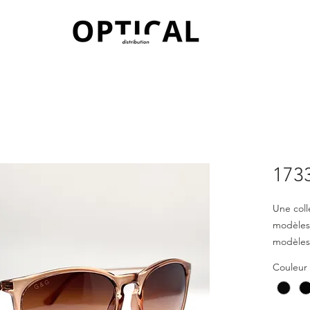
173
Une coll
modèles
modèles 
apporten
Couleur
et agréa
pour le