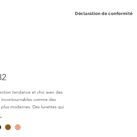
Déclaration de conformité
32
ection tendance et chic avec des
 incontournables comme des
plus modernes. Des lunettes qui
t style tout en restant confortables
*
bles à porter. Une collection variée
s hommes et les femmes.