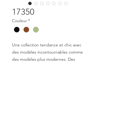
17350
Couleur
*
Une collection tendance et chic avec
des modèles incontournables comme
des modèles plus modernes. Des
lunettes qui apportent style tout en
restant confortables et agréables à
porter. Une collection variée pour les
hommes et les femmes.
Mentions légales
Déclaration de conformité
© 2023 par Optical Distribution