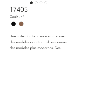
17405
Couleur
*
Une collection tendance et chic avec
des modèles incontournables comme
des modèles plus modernes. Des
lunettes qui apportent style tout en
restant confortables et agréables à
porter. Une collection variée pour les
hommes et les femmes.
Mentions légales
Déclaration de conformité
© 2023 par Optical Distribution