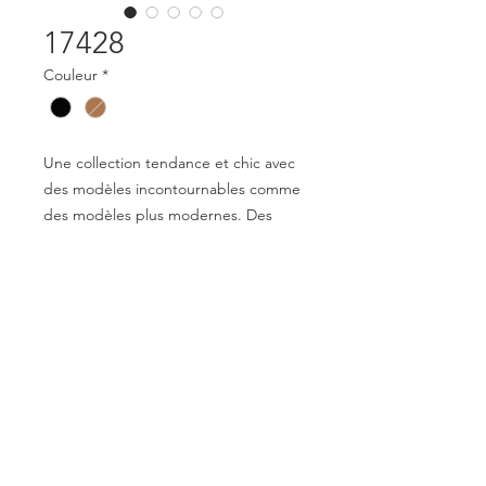
17428
Couleur
*
Une collection tendance et chic avec
des modèles incontournables comme
des modèles plus modernes. Des
lunettes qui apportent style tout en
restant confortables et agréables à
porter. Une collection variée pour les
hommes et les femmes.
Mentions légales
Déclaration de conformité
© 2023 par Optical Distribution