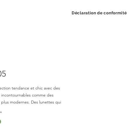
Déclaration de conformité
05
ection tendance et chic avec des
 incontournables comme des
plus modernes. Des lunettes qui
t style tout en restant confortables
*
bles à porter. Une collection variée
s hommes et les femmes.