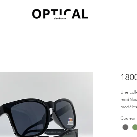
180
Une coll
modèles
modèles 
apporten
Couleur
et agréa
pour le