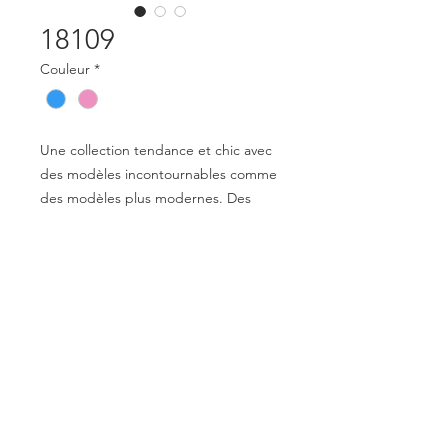
18109
Couleur
*
Une collection tendance et chic avec
des modèles incontournables comme
des modèles plus modernes. Des
lunettes qui apportent style tout en
restant confortables et agréables à
porter. Une collection variée pour les
hommes et les femmes
Mentions légales
Déclaration de conformité
© 2023 par Optical Distribution