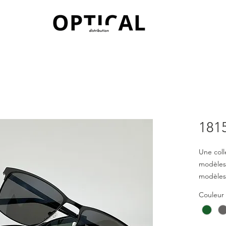
181
Une coll
modèles
modèles 
apporten
Couleur
et agréa
pour le