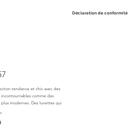
Déclaration de conformité
57
ection tendance et chic avec des
 incontournables comme des
plus modernes. Des lunettes qui
t style tout en restant confortables
*
bles à porter. Une collection variée
s hommes et les femmes.