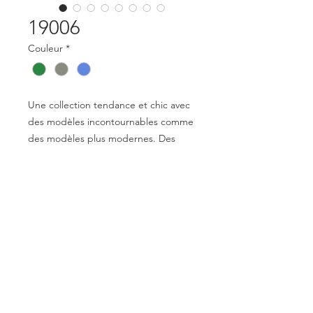
19006
Couleur
*
Une collection tendance et chic avec
des modèles incontournables comme
des modèles plus modernes. Des
lunettes qui apportent style tout en
restant confortables et agréables à
porter. Une collection variée pour les
hommes et les femmes.
Mentions légales
Déclaration de conformité
© 2023 par Optical Distribution